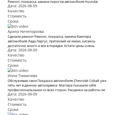
Ремонт, покраска, замена порогов автомобиля Hyundai
Дата: 2026-08-09
Sonata , заехал, забрал уже через два часа перезвонил и
сказал что всё готово. Спасибо большое.
Качество
Стоимость
Сроки
Арина Ничепоркова
Сделали ремонт Ремонт, покраска, замена бампера
автомобиля Лада Ларгус, претензий не имею, катаюсь
достаточно много и все в порядке. Кстати цены очень
Дата: 2026-08-09
радуют, мелкие работы делаю тоже у них. Все понравилось.
Качество
Стоимость
Сроки
Инна Токмачева
Обслуживаю свои Покраска автомобиля Chevrolet Cobalt уже
пять лет в данном автосервисе. Мастера показали себя
профессиональными со всех сторон. Расценки на работы не
Дата: 2026-08-09
высокие, на ТО всегда приезжал только с деньгами, а все
расходники, масла, фильтра брал со склада, масла только
Качество
оригиналы, в коробку тоже. Делал ремонт подвески, без
Стоимость
замечаний. Хороший сервис.
Сроки