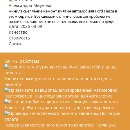
Александра Миунова
Чинила сцепление Ремонт вмятин автомобиля Ford Fiesta в
этом сервисе. Все сделали отлично, больше проблем не
возникало, лишнего не посоветовали, все только по делу.
Дата: 2026-08-09
Цены здесь адекватные, меня очень это порадовало.
Спасибо!
Качество
Стоимость
Сроки
Как мы работаем
Звоните нам и уточняете наличие запчастей и цены
ремонта.
Приезжаете в Наш специализированный Автосервис
Если не требуется диагностика, осуществляем ремонт.
Проверка качественного ремонта клиентом. После уже