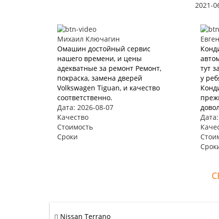
2021-0
Михаил Ключагин
Евге
Омашин достойный сервис
Конд
нашего времени, и цены
автом
адекватные за ремонт Ремонт,
тут з
покраска, замена дверей
у реб
Volkswagen Tiguan, и качество
Конд
соответственно.
прежн
Дата: 2026-08-07
довол
Качество
Дата:
Стоимость
Каче
Сроки
Стои
Срок
С
Nissan Terrano