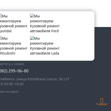
В СОЦИАЛЬНЫХ СЕТЯХ:
ЖИТЕСЬ С НАМИ:
(982) 299‒96‒80
елябинск, улица Копейское шоссе, 56 ст3​
Сб 09:00–18:00
ес на карте
Наверх