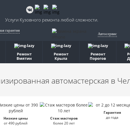
Услуги Кузовного ремонта любой сложности.
ная гарантия
Автосервис
Ремонт
Ремонт
Ремонт
Р
Вмятин
Крыла
Порогов
Д
изированная автомастерская
в Че
Гарантия
до года
Низкие цены
Стаж мастеров
от 490 рублей
более 20 лет