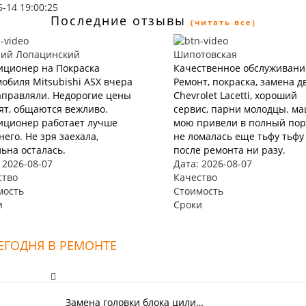
6-14 19:00:25
Последние отзывы
(читать все)
ний Лопацинский
Шипотовская
иционер на Покраска
Качественное обслуживани
обиля Mitsubishi ASX вчера
Ремонт, покраска, замена д
аправляли. Недорогие цены
Chevrolet Lacetti, хороший
ят, общаются вежливо.
сервис, парни молодцы. м
иционер работает лучше
мою привели в полный пор
его. Не зря заехала,
не ломалась еще тьфу тьфу
ьна осталась.
после ремонта ни разу.
 2026-08-07
Дата: 2026-08-07
ство
Качество
мость
Стоимость
и
Сроки
ЕГОДНЯ В РЕМОНТЕ
Замена головки блока цили…