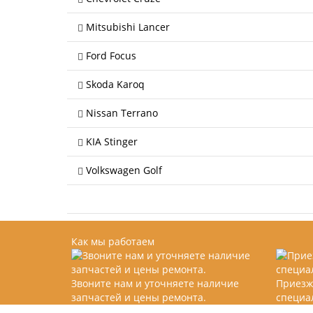
Mitsubishi Lancer
Ford Focus
Skoda Karoq
Nissan Terrano
KIA Stinger
Volkswagen Golf
Как мы работаем
Звоните нам и уточняете наличие
Приезж
запчастей и цены ремонта.
специа