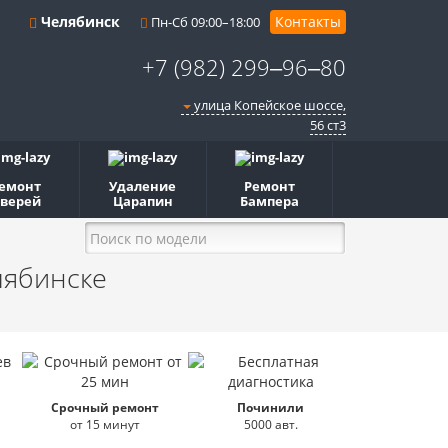
Челябинск
Контакты
Пн-Сб 09:00–18:00
+7 (982) 299‒96‒80
улица Копейское шоссе,
56 ст3​
емонт
Удаление
Ремонт
верей
Царапин
Бампера
лябинске
Срочный ремонт
Починили
от 15 минут
5000 авт.