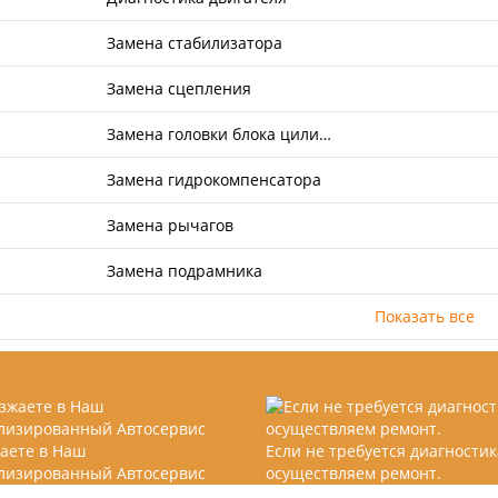
Замена стабилизатора
Замена сцепления
Замена головки блока цили…
Замена гидрокомпенсатора
Замена рычагов
Замена подрамника
Показать все
аете в Наш
Если не требуется диагностик
лизированный Автосервис
осуществляем ремонт.