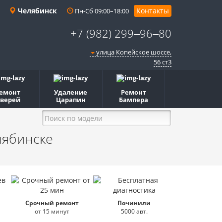
Челябинск
Контакты
Пн-Сб 09:00–18:00
+7 (982) 299‒96‒80
улица Копейское шоссе,
56 ст3​
емонт
Удаление
Ремонт
верей
Царапин
Бампера
лябинске
Срочный ремонт
Починили
от 15 минут
5000 авт.