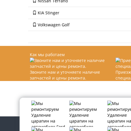
Nissan Terrano
KIA Stinger
Volkswagen Golf
Как мы работаем
Звоните нам и уточняете наличие
Приезж
запчастей и цены ремонта.
специа