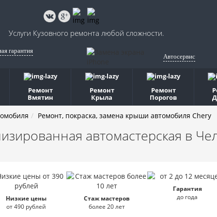
Услуги Кузовного ремонта любой сложности.
ная гарантия
Автосервис
Ремонт
Ремонт
Ремонт
Р
Вмятин
Крыла
Порогов
Д
томобиля
Ремонт, покраска, замена крыши автомобиля Chery
изированная автомастерская
в Че
Гарантия
до года
Низкие цены
Стаж мастеров
от 490 рублей
более 20 лет