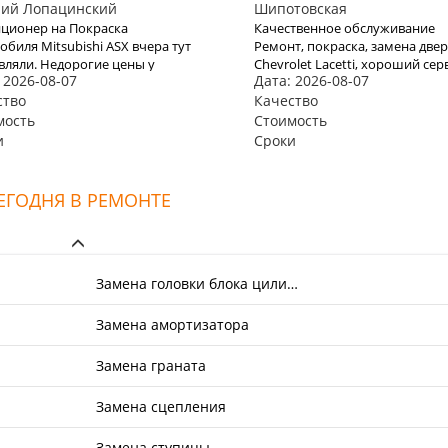
ний Лопацинский
Шипотовская
ционер на Покраска
Качественное обслуживание
обиля Mitsubishi ASX вчера тут
Ремонт, покраска, замена две
вляли. Недорогие цены у
Chevrolet Lacetti, хороший сер
 2026-08-07
Дата: 2026-08-07
, общаются вежливо.
парни молодцы. машину мою
ционер работает лучше
ство
привели в полный порядок. не
Качество
его. Не зря заехала, довольна
ломалась еще тьфу тьфу после
мость
Стоимость
ась.
ремонта ни разу.
и
Сроки
ЕГОДНЯ В РЕМОНТЕ
Замена головки блока цили…
Замена амортизатора
Замена граната
Замена сцепления
Замена ступицы