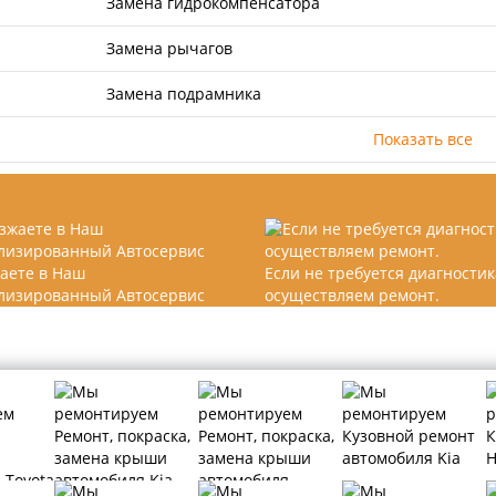
Замена гидрокомпенсатора
Замена рычагов
Замена подрамника
Показать все
аете в Наш
Если не требуется диагностик
лизированный Автосервис
осуществляем ремонт.