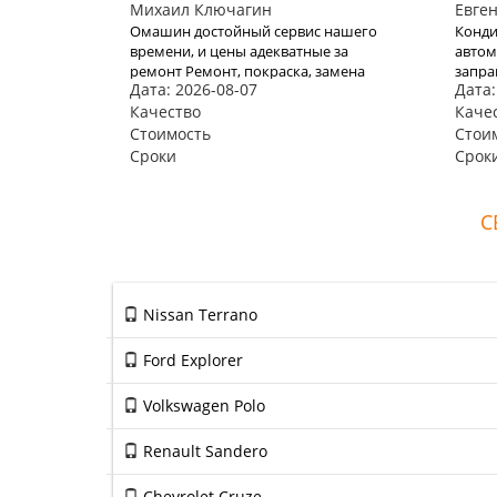
Михаил Ключагин
Евге
Омашин достойный сервис нашего
Конди
времени, и цены адекватные за
автом
ремонт Ремонт, покраска, замена
запра
Дата: 2026-08-07
Дата:
дверей Volkswagen Tiguan, и
ребят
качество соответственно.
Качество
Конди
Каче
прежн
Стоимость
Стои
остал
Сроки
Срок
С
Nissan Terrano
Ford Explorer
Volkswagen Polo
Renault Sandero
Chevrolet Cruze