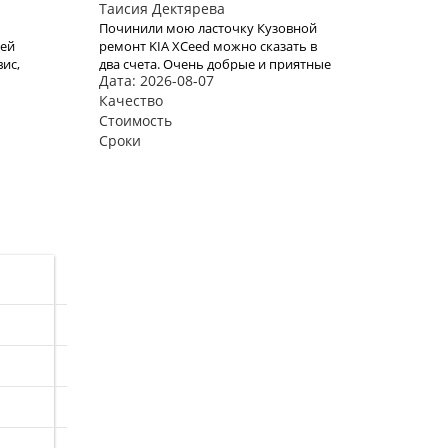
Таисия Дектярева
Починили мою ласточку Кузовной
рей
ремонт KIA XCeed можно сказать в
вис,
два счета. Очень добрые и приятные
Дата: 2026-08-07
ребята и цены очень хорошие.
Качество
Стоимость
Сроки