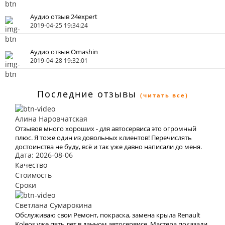
Аудио отзыв 24expert
2019-04-25 19:34:24
Аудио отзыв Omashin
2019-04-28 19:32:01
Последние отзывы
(читать все)
Алина Наровчатская
Отзывов много хороших - для автосервиса это огромный
плюс. Я тоже один из довольных клиентов! Перечислять
достоинства не буду, всё и так уже давно написали до меня.
Дата: 2026-08-06
Ремонтировал автомобиль Кузовной ремонт Ford Mondeo
2015-2019
Качество
Стоимость
Сроки
Светлана Сумарокина
Обслуживаю свои Ремонт, покраска, замена крыла Renault
Koleos уже пять лет в данном автосервисе. Мастера показали