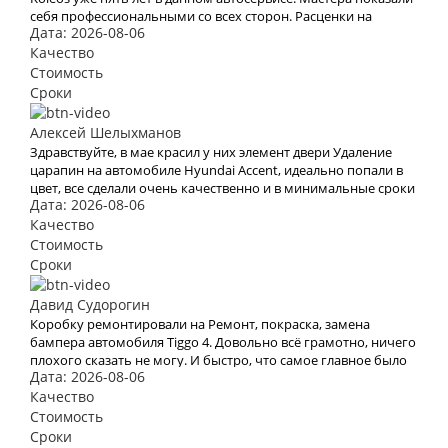
себя профессиональными со всех сторон. Расценки на
Дата: 2026-08-06
работы не высокие, на ТО всегда приезжал только с
деньгами, а все расходники, масла, фильтра брал со склада,
Качество
масла только оригиналы, в коробку тоже. Делал ремонт
Стоимость
подвески, без замечаний. Хороший сервис.
Сроки
Алексей Шелыхманов
Здравствуйте, в мае красил у них элемент двери Удаление
царапин на автомобиле Hyundai Accent, идеально попали в
цвет, все сделали очень качественно и в минимальные сроки
Дата: 2026-08-06
по адекватной цене, теперь только сюда.
Качество
Стоимость
Сроки
Давид Судорогин
Коробку ремонтировали на Ремонт, покраска, замена
бампера автомобиля Tiggo 4. Довольно всё грамотно, ничего
плохого сказать не могу. И быстро, что самое главное было
Дата: 2026-08-06
для меня. 5!
Качество
Стоимость
Сроки