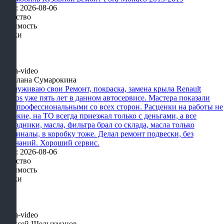
Дата: 2026-08-06
Качество
Стоимость
Сроки
Светлана Сумарокина
Обслуживаю свои Ремонт, покраска, замена крыла Renault
Koleos уже пять лет в данном автосервисе. Мастера показали
себя профессиональными со всех сторон. Расценки на работы не
высокие, на ТО всегда приезжал только с деньгами, а все
расходники, масла, фильтра брал со склада, масла только
оригиналы, в коробку тоже. Делал ремонт подвески, без
замечаний. Хороший сервис.
Дата: 2026-08-06
Качество
Стоимость
Сроки
Алексей Шелыхманов