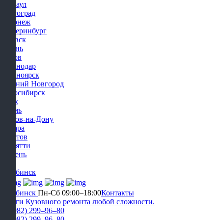
Барнаул
Волгоград
Воронеж
Екатеринбург
Ижевск
Казань
Киров
Краснодар
Красноярск
Нижний Новгород
Новосибирск
Омск
Пермь
Ростов-на-Дону
Самара
Саратов
Тольятти
Тюмень
Уфа
Челябинск
Челябинск
Пн-Сб 09:00–18:00
Контакты
Услуги Кузовного ремонта любой сложности.
+7 (982) 299‒96‒80
+7 (982) 299‒96‒80