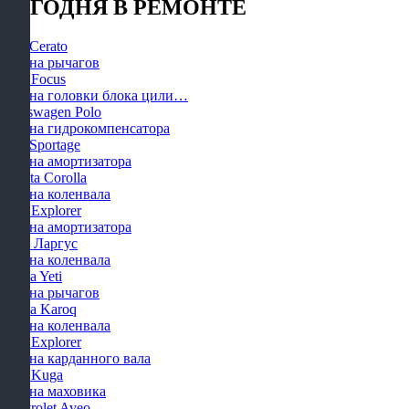
СЕГОДНЯ В РЕМОНТЕ
KIA Cerato
Замена рычагов
Ford Focus
Замена головки блока цили…
Volkswagen Polo
Замена гидрокомпенсатора
KIA Sportage
Замена амортизатора
Toyota Corolla
Замена коленвала
Ford Explorer
Замена амортизатора
Лада Ларгус
Замена коленвала
Skoda Yeti
Замена рычагов
Skoda Karoq
Замена коленвала
Ford Explorer
Замена карданного вала
Ford Kuga
Замена маховика
Chevrolet Aveo