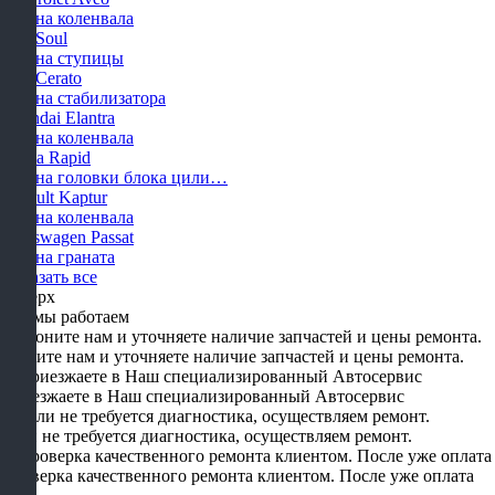
Замена коленвала
KIA Soul
Замена ступицы
KIA Cerato
Замена стабилизатора
Hyundai Elantra
Замена коленвала
Skoda Rapid
Замена головки блока цили…
Renault Kaptur
Замена коленвала
Volkswagen Passat
Замена граната
Показать все
Наверх
Как мы работаем
Звоните нам и уточняете наличие запчастей и цены ремонта.
Приезжаете в Наш специализированный Автосервис
Если не требуется диагностика, осуществляем ремонт.
Проверка качественного ремонта клиентом. После уже оплата