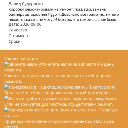
Давид Судорогин
Коробку ремонтировали на Ремонт, покраска, замена
бампера автомобиля Tiggo 4. Довольно всё грамотно, ничего
плохого сказать не могу. И быстро, что самое главное было
Дата: 2026-08-06
для меня. 5!
Качество
Стоимость
Сроки
Как мы работаем
Звоните нам и уточняете наличие запчастей и цены
ремонта.
Приезжаете в Наш специализированный Автосервис
Если не требуется диагностика, осуществляем ремонт.
Проверка качественного ремонта клиентом. После уже
оплата