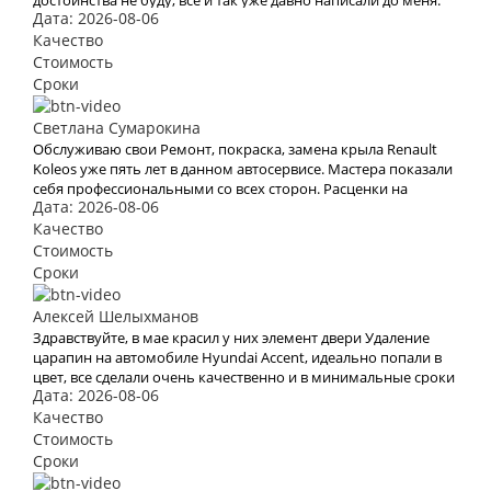
достоинства не буду, всё и так уже давно написали до меня.
Дата: 2026-08-06
Ремонтировал автомобиль Кузовной ремонт Ford Mondeo
2015-2019
Качество
Стоимость
Сроки
Светлана Сумарокина
Обслуживаю свои Ремонт, покраска, замена крыла Renault
Koleos уже пять лет в данном автосервисе. Мастера показали
себя профессиональными со всех сторон. Расценки на
Дата: 2026-08-06
работы не высокие, на ТО всегда приезжал только с
деньгами, а все расходники, масла, фильтра брал со склада,
Качество
масла только оригиналы, в коробку тоже. Делал ремонт
Стоимость
подвески, без замечаний. Хороший сервис.
Сроки
Алексей Шелыхманов
Здравствуйте, в мае красил у них элемент двери Удаление
царапин на автомобиле Hyundai Accent, идеально попали в
цвет, все сделали очень качественно и в минимальные сроки
Дата: 2026-08-06
по адекватной цене, теперь только сюда.
Качество
Стоимость
Сроки