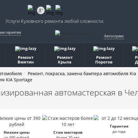
Услуги Кузовного ремонта любой сложности.
ная гарантия
Автосервис
Ремонт
Ремонт
Ремонт
Р
Вмятин
Крыла
Порогов
Д
автомобиля
Ремонт, покраска, замена бампера автомобиля Kia
ля KIA Sportage
изированная автомастерская
в Че
Гарантия
до года
Низкие цены
Стаж мастеров
от 490 рублей
более 20 лет