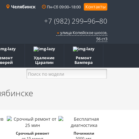
Челябинск
Контакты
Пн-Сб 09:00–18:00
+7 (982) 299‒96‒80
улица Копейское шоссе,
56 ст3​
емонт
Удаление
Ремонт
верей
Царапин
Бампера
лябинске
Срочный ремонт
Починили
от 15 минут
5000 авт.