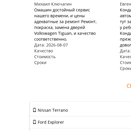
Михаил Ключагин
Евге
Омашин достойный сервис
Конд
нашего времени, и цены
автом
адекватные за ремонт Ремонт,
тут з
покраска, замена дверей
у реб
Volkswagen Tiguan, и качество
Конд
соответственно.
прежн
Дата: 2026-08-07
довол
Качество
Дата:
Стоимость
Каче
Сроки
Стои
Срок
С
Nissan Terrano
Ford Explorer