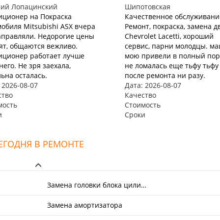
ний Лопацинский
Шипотовская
иционер на Покраска
Качественное обслуживани
обиля Mitsubishi ASX вчера
Ремонт, покраска, замена д
аправляли. Недорогие цены
Chevrolet Lacetti, хороший
ят, общаются вежливо.
сервис, парни молодцы. м
иционер работает лучше
мою привели в полный пор
его. Не зря заехала,
не ломалась еще тьфу тьфу
ьна осталась.
после ремонта ни разу.
 2026-08-07
Дата: 2026-08-07
ство
Качество
мость
Стоимость
и
Сроки
ЕГОДНЯ В РЕМОНТЕ
Замена головки блока цили…
Замена амортизатора