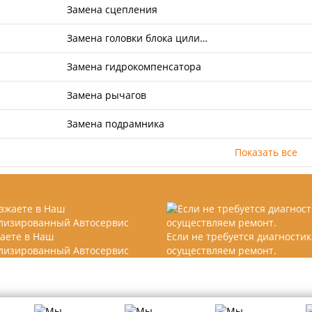
Замена сцепления
Замена головки блока цили…
Замена гидрокомпенсатора
Замена рычагов
Замена подрамника
Показать все
аете в Наш
Если не требуется диагностик
лизированный Автосервис
осуществляем ремонт.