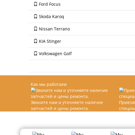
Ford Focus
Skoda Karoq
Nissan Terrano
KIA Stinger
Volkswagen Golf
Как мы работаем
Звоните нам и уточняете наличие
Приезж
запчастей и цены ремонта.
специа