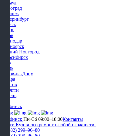
Барнаул
Волгоград
Воронеж
Екатеринбург
Ижевск
Казань
Киров
Краснодар
Красноярск
Нижний Новгород
Новосибирск
Омск
Пермь
Ростов-на-Дону
Самара
Саратов
Тольятти
Тюмень
Уфа
Челябинск
Челябинск
Пн-Сб 09:00–18:00
Контакты
Услуги Кузовного ремонта любой сложности.
+7 (982) 299‒96‒80
+7 (982) 299‒96‒80