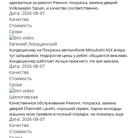
адекватные за ремонт Ремонт, покраска, замена дверей
Volkswagen Tiguan, и качество соответственно.
Дата: 2026-08-07
Качество
Стоимость
Сроки
Евгений Лопацинский
Кондиционер на Покраска автомобиля Mitsubishi ASX вчера
тут заправляли. Недорогие цены у ребят, общаются вежливо.
Кондиционер работает лучше прежнего. Не зря заехала,
Дата: 2026-08-07
довольна осталась.
Качество
Стоимость
Сроки
Шипотовская
Качественное обслуживание Ремонт, покраска, замена
дверей Chevrolet Lacetti, хороший сервис, парни молодцы.
машину мою привели в полный порядок. не ломалась еще
Дата: 2026-08-07
тьфу тьфу после ремонта ни разу.
Качество
Стоимость
Сроки