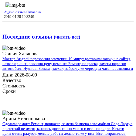
Аудио отзыв Omashin
2019-04-28 19:32:01
Последние отзывы
(читать все)
Таисия Халянова
Мастер Андрей перезвонил в течении 10 минут (оставили заявку на сайте),
назвал ориентировочно цену ремонта Ремонт, покраска, замена порогов
автомобиля Hyundai Sonata , заехал, забрал уже через два часа перезвонил и
сказал что всё готово. Спасибо большое.
Дата: 2026-08-09
Качество
Стоимость
Сроки
Арина Ничепоркова
Сделали ремонт Ремонт, покраска, замена бампера автомобиля Лада Ларгус,
претензий не имею, катаюсь достаточно много и все в порядке. Кстати
цены очень радуют, мелкие работы делаю тоже у них. Все понравилось.