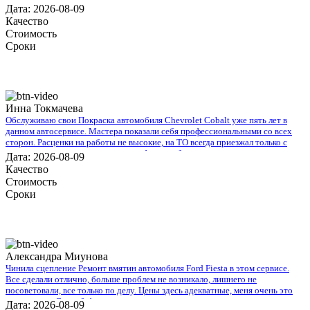
Дата: 2026-08-09
Качество
Стоимость
Сроки
Инна Токмачева
Обслуживаю свои Покраска автомобиля Chevrolet Cobalt уже пять лет в
данном автосервисе. Мастера показали себя профессиональными со всех
сторон. Расценки на работы не высокие, на ТО всегда приезжал только с
деньгами, а все расходники, масла, фильтра брал со склада, масла только
Дата: 2026-08-09
оригиналы, в коробку тоже. Делал ремонт подвески, без замечаний.
Качество
Хороший сервис.
Стоимость
Сроки
Александра Миунова
Чинила сцепление Ремонт вмятин автомобиля Ford Fiesta в этом сервисе.
Все сделали отлично, больше проблем не возникало, лишнего не
посоветовали, все только по делу. Цены здесь адекватные, меня очень это
порадовало. Спасибо!
Дата: 2026-08-09