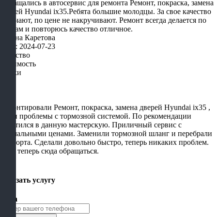
Обращались в автосервис для ремонта Ремонт, покраска, замена
дверей Hyundai ix35.Ребята большие молодцы. За свое качество
отвечают, по цене не накручивают. Ремонт всегда делается по
срокам и повторюсь качество отличное.
Ульяна Каретова
Дата: 2024-07-23
Качество
Стоимость
Сроки
Ремонтировали Ремонт, покраска, замена дверей Hyundai ix35 ,
были проблемы с тормозной системой. По рекомендации
обратился в данную мастерскую. Приличный сервис с
нормальными ценами. Заменили тормозной шланг и перебрали
суппорта. Сделали довольно быстро, теперь никаких проблем.
Буду теперь сюда обращаться.
×
Заказать услугу
Цена