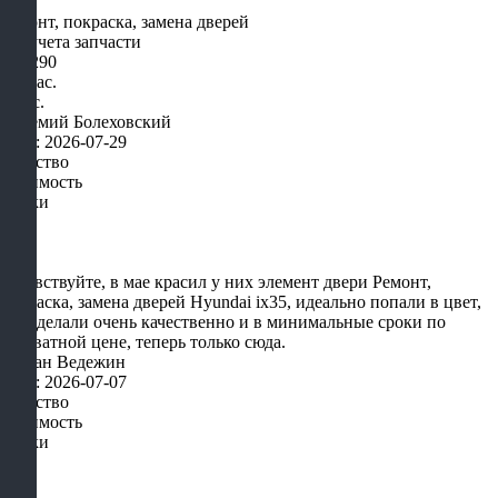
Ремонт, покраска, замена дверей
Без учета запчасти
от 1290
1-3 час.
2 мес.
Артемий Болеховский
Дата: 2026-07-29
Качество
Стоимость
Сроки
Здравствуйте, в мае красил у них элемент двери Ремонт,
покраска, замена дверей Hyundai ix35, идеально попали в цвет,
все сделали очень качественно и в минимальные сроки по
адекватной цене, теперь только сюда.
Богдан Ведежин
Дата: 2026-07-07
Качество
Стоимость
Сроки