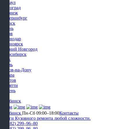
Барнаул
Волгоград
Воронеж
Екатеринбург
Ижевск
Казань
Киров
Краснодар
Красноярск
Нижний Новгород
Новосибирск
Омск
Пермь
Ростов-на-Дону
Самара
Саратов
Тольятти
Тюмень
Уфа
Челябинск
Челябинск
Пн-Сб 09:00–18:00
Контакты
Услуги Кузовного ремонта любой сложности.
+7 (982) 299‒96‒80
+7 (982) 299‒96‒80