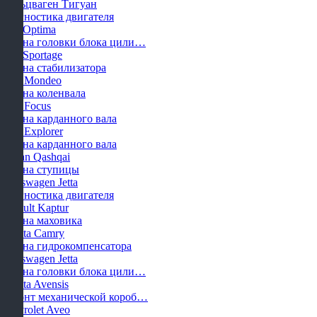
Фольцваген Тигуан
Диагностика двигателя
KIA Optima
Замена головки блока цили…
KIA Sportage
Замена стабилизатора
Ford Mondeo
Замена коленвала
Ford Focus
Замена карданного вала
Ford Explorer
Замена карданного вала
Nissan Qashqai
Замена ступицы
Volkswagen Jetta
Диагностика двигателя
Renault Kaptur
Замена маховика
Toyota Camry
Замена гидрокомпенсатора
Volkswagen Jetta
Замена головки блока цили…
Toyota Avensis
Ремонт механической короб…
Chevrolet Aveo