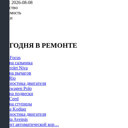
Дата: 2026-08-08
Качество
Стоимость
Сроки
СЕГОДНЯ В РЕМОНТЕ
Ford Focus
Замена сальника
Chevrolet Niva
Замена рычагов
KIA Rio
Диагностика двигателя
Volkswagen Polo
Замена подвески
KIA Ceed
Замена ступицы
Skoda Kodiaq
Диагностика двигателя
Toyota Avensis
Ремонт автоматической кор…