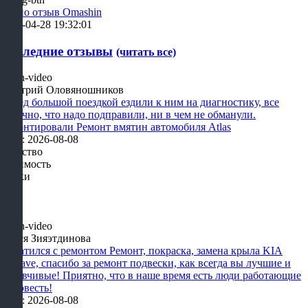
Аудио отзыв Omashin
2019-04-28 19:32:01
Последние отзывы
(читать все)
Дмитрий Оловяношников
Перед большой поездкой ездили к ним на диагностику, все
отлично, что надо подправили, ни в чем не обманули.
Ремонтировали Ремонт вмятин автомобиля Atlas
Дата: 2026-08-08
Качество
Стоимость
Сроки
Олеся Зияэтдинова
Обратился с ремонтом Ремонт, покраска, замена крыла KIA
Mohave, спасибо за ремонт подвески, как всегда вы лучшие и
отзывчивые! Приятно, что в наше время есть люди работающие
на совесть!
Дата: 2026-08-08