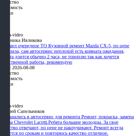
Качество
Стоимость
Сроки
Вероника Ивликова
Прошел очередное ТО Кузовной ремонт Mazda CX-5, по цене
устроила, сам автосервис неплохой есть комната ожидания,
работа длится обычно 2 часа, не тороплю так как хочется
качественной работы, рекомендую
Дата: 2026-08-08
Качество
Стоимость
Сроки
Андрей Сапельников
Обращались в автосервис для ремонта Ремонт, покраска, замена
крыла Chevrolet Lacetti.Ребята большие молодцы. За свое
качество отвечают, по цене не накручивают. Ремонт всегда
делается по срокам и повторюсь качество отличное.