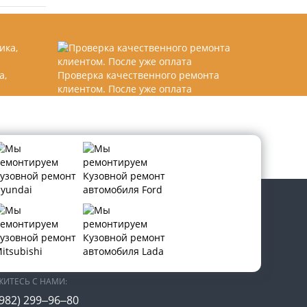
а,
Проверка качественного ремонта
клиентом. После уже оплата
В СОЦИАЛЬНЫХ СЕТЯХ:
ЖИТЕСЬ С НАМИ:
(982) 299‒96‒80