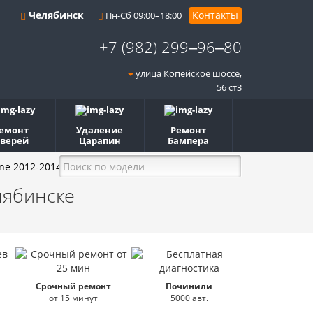
Челябинск
Контакты
Пн-Сб 09:00–18:00
+7 (982) 299‒96‒80
улица Копейское шоссе,
56 ст3​
емонт
Удаление
Ремонт
верей
Царапин
Бампера
ne 2012-2014
лябинске
Срочный ремонт
Починили
от 15 минут
5000 авт.