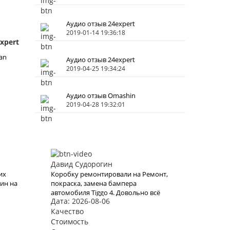
Аудио отзыв 24expert
2019-01-14 19:36:18
xpert
an
Аудио отзыв 24expert
2019-04-25 19:34:24
Аудио отзыв Omashin
2019-04-28 19:32:01
Давид Судорогин
их
Коробку ремонтировали на Ремонт,
ин на
покраска, замена бампера
автомобиля Tiggo 4. Довольно всё
Дата: 2026-08-06
делали
грамотно, ничего плохого сказать
не могу. И быстро, что самое
Качество
атной
главное было для меня. 5!
Стоимость