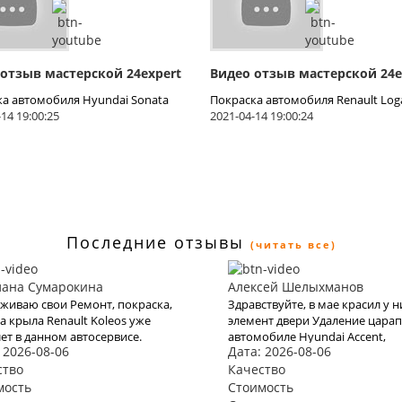
 отзыв мастерской 24expert
Видео отзыв мастерской 24e
ка автомобиля Hyundai Sonata
Покраска автомобиля Renault Log
14 19:00:25
2021-04-14 19:00:24
Последние отзывы
(читать все)
лана Сумарокина
Алексей Шелыхманов
живаю свои Ремонт, покраска,
Здравствуйте, в мае красил у н
а крыла Renault Koleos уже
элемент двери Удаление царап
лет в данном автосервисе.
автомобиле Hyundai Accent,
 2026-08-06
Дата: 2026-08-06
ра показали себя
идеально попали в цвет, все с
ссиональными со всех сторон.
ство
очень качественно и в
Качество
нки на работы не высокие, на
минимальные сроки по адекв
мость
Стоимость
егда приезжал только с
цене, теперь только сюда.