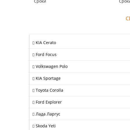
Сроки
Срок
2019
деньг
фильт
тольк
С
Делал
замеч
KIA Cerato
Ford Focus
Volkswagen Polo
KIA Sportage
Toyota Corolla
Ford Explorer
Лада Ларгус
Skoda Yeti