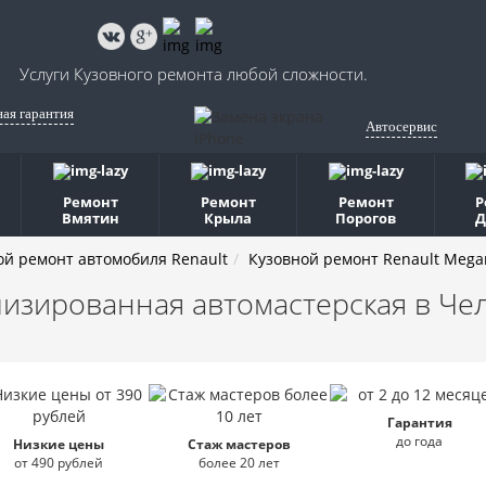
Услуги Кузовного ремонта любой сложности.
ная гарантия
Автосервис
Ремонт
Ремонт
Ремонт
Р
Вмятин
Крыла
Порогов
Д
ой ремонт автомобиля Renault
Кузовной ремонт Renault Mega
изированная автомастерская
в Че
Гарантия
до года
Низкие цены
Стаж мастеров
от 490 рублей
более 20 лет