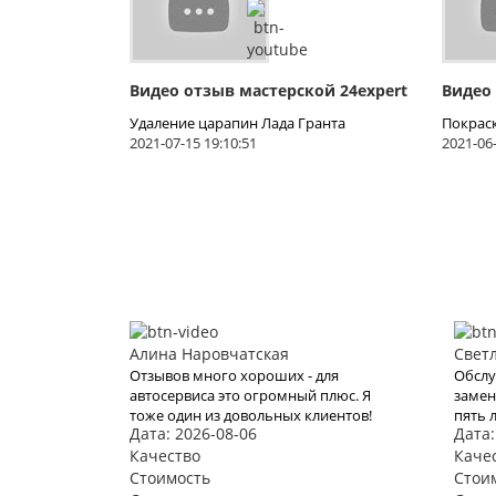
Видео отзыв мастерской 24expert
Видео
Удаление царапин Лада Гранта
Покрас
2021-07-15 19:10:51
2021-06-
Алина Наровчатская
Свет
Отзывов много хороших - для
Обслу
автосервиса это огромный плюс. Я
замен
тоже один из довольных клиентов!
пять 
Дата: 2026-08-06
Дата:
Перечислять достоинства не буду,
Масте
всё и так уже давно написали до
Качество
профе
Каче
меня. Ремонтировал автомобиль
Расце
Стоимость
Стои
Кузовной ремонт Ford Mondeo 2015-
ТО вс