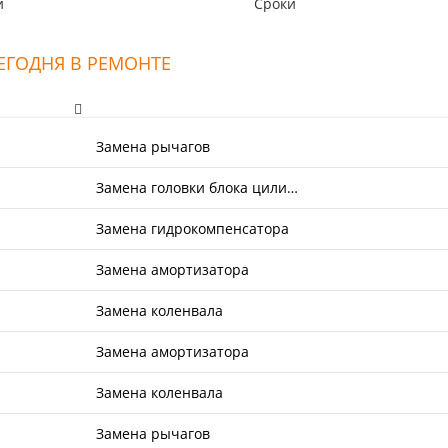
и
Сроки
ами, а все расходники, масла,
ра брал со склада, масла
о оригиналы, в коробку тоже.
ЕГОДНЯ В РЕМОНТЕ
 ремонт подвески, без
аний. Хороший сервис.
Замена рычагов
Замена головки блока цили…
Замена гидрокомпенсатора
Замена амортизатора
Замена коленвала
Замена амортизатора
Замена коленвала
Замена рычагов