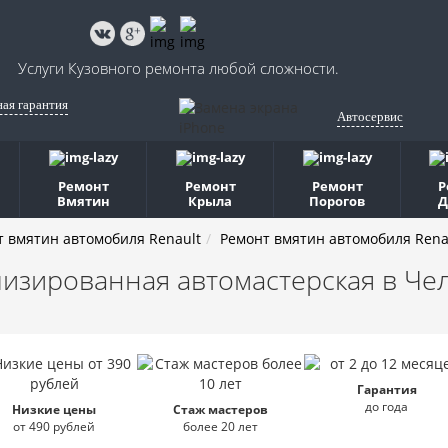
Услуги Кузовного ремонта любой сложности.
ная гарантия
Автосервис
Ремонт
Ремонт
Ремонт
Р
Вмятин
Крыла
Порогов
Д
т вмятин автомобиля Renault
Ремонт вмятин автомобиля Rena
изированная автомастерская
в Че
Гарантия
до года
Низкие цены
Стаж мастеров
от 490 рублей
более 20 лет