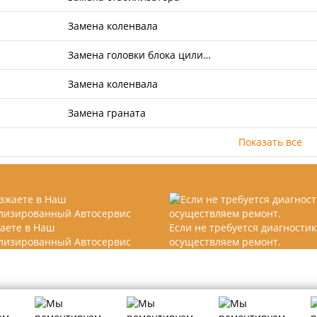
Замена коленвала
Замена головки блока цили…
Замена коленвала
Замена граната
Показать все
аете в Наш
Если не требуется диагностик
лизированный Автосервис
осуществляем ремонт.