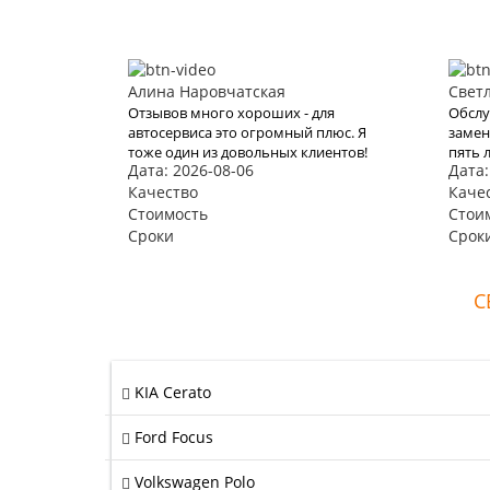
Алина Наровчатская
Свет
Отзывов много хороших - для
Обслу
автосервиса это огромный плюс. Я
замен
тоже один из довольных клиентов!
пять 
Дата: 2026-08-06
Дата:
Перечислять достоинства не буду,
Масте
всё и так уже давно написали до
Качество
профе
Каче
меня. Ремонтировал автомобиль
Расце
Стоимость
Стои
Кузовной ремонт Ford Mondeo 2015-
ТО вс
Сроки
Срок
2019
деньг
фильт
тольк
С
Делал
замеч
KIA Cerato
Ford Focus
Volkswagen Polo