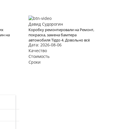
Давид Судорогин
их
Коробку ремонтировали на Ремонт,
ин на
покраска, замена бампера
автомобиля Tiggo 4. Довольно всё
Дата: 2026-08-06
делали
грамотно, ничего плохого сказать
не могу. И быстро, что самое
Качество
атной
главное было для меня. 5!
Стоимость
Сроки