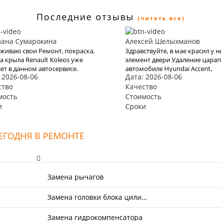
Последние отзывы
(читать все)
лана Сумарокина
Алексей Шелыхманов
живаю свои Ремонт, покраска,
Здравствуйте, в мае красил у н
а крыла Renault Koleos уже
элемент двери Удаление царап
лет в данном автосервисе.
автомобиле Hyundai Accent,
 2026-08-06
Дата: 2026-08-06
ра показали себя
идеально попали в цвет, все с
ссиональными со всех сторон.
ство
очень качественно и в
Качество
нки на работы не высокие, на
минимальные сроки по адекв
мость
Стоимость
егда приезжал только с
цене, теперь только сюда.
и
Сроки
ами, а все расходники, масла,
ра брал со склада, масла
о оригиналы, в коробку тоже.
ЕГОДНЯ В РЕМОНТЕ
 ремонт подвески, без
аний. Хороший сервис.
Замена рычагов
Замена головки блока цили…
Замена гидрокомпенсатора