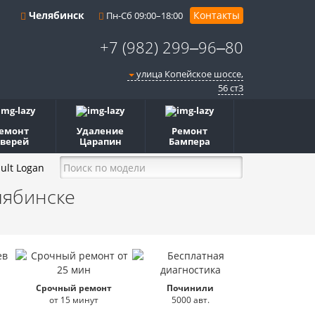
Челябинск
Контакты
Пн-Сб 09:00–18:00
+7 (982) 299‒96‒80
улица Копейское шоссе,
56 ст3​
емонт
Удаление
Ремонт
верей
Царапин
Бампера
ult Logan
лябинске
Срочный ремонт
Починили
от 15 минут
5000 авт.