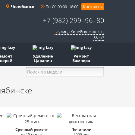
Челябинск
Контакты
Пн-Сб 09:00–18:00
+7 (982) 299‒96‒80
улица Копейское шоссе,
56 ст3​
емонт
Удаление
Ремонт
верей
Царапин
Бампера
лябинске
Срочный ремонт
Починили
от 15 минут
5000 авт.