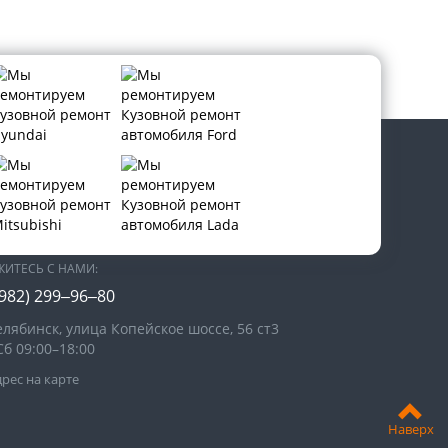
В СОЦИАЛЬНЫХ СЕТЯХ:
ЖИТЕСЬ С НАМИ:
(982) 299‒96‒80
елябинск, улица Копейское шоссе, 56 ст3​
Сб 09:00–18:00
рес на карте
Наверх