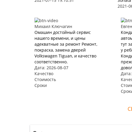
2021-07-15 19:10:51
Sonata
2021-0
Михаил Ключагин
Евге
Омашин достойный сервис
Конд
нашего времени, и цены
автом
адекватные за ремонт Ремонт,
тут з
покраска, замена дверей
у реб
Volkswagen Tiguan, и качество
Конд
соответственно.
прежн
Дата: 2026-08-07
довол
Качество
Дата:
Стоимость
Каче
Сроки
Стои
Срок
С