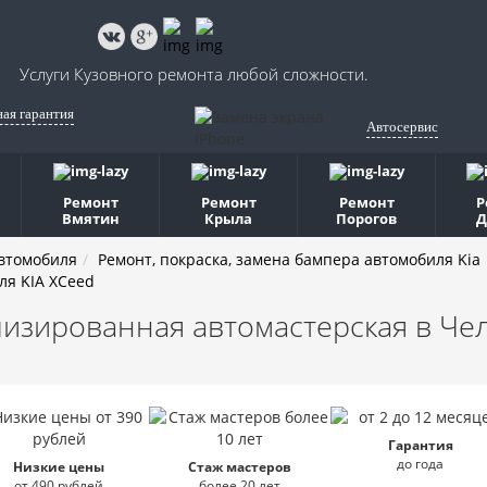
Услуги Кузовного ремонта любой сложности.
ная гарантия
Автосервис
Ремонт
Ремонт
Ремонт
Р
Вмятин
Крыла
Порогов
Д
автомобиля
Ремонт, покраска, замена бампера автомобиля Kia
ля KIA XCeed
изированная автомастерская
в Че
Гарантия
до года
Низкие цены
Стаж мастеров
от 490 рублей
более 20 лет