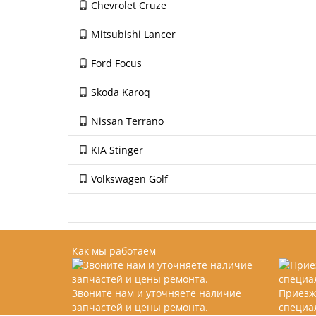
Chevrolet Cruze
Mitsubishi Lancer
Ford Focus
Skoda Karoq
Nissan Terrano
KIA Stinger
Volkswagen Golf
Как мы работаем
Звоните нам и уточняете наличие
Приезж
запчастей и цены ремонта.
специа