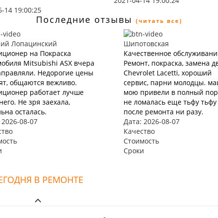
2021-04-14 19:00:24
6-14 19:00:25
Последние отзывы
(читать все)
ний Лопацинский
Шипотовская
иционер на Покраска
Качественное обслуживани
обиля Mitsubishi ASX вчера
Ремонт, покраска, замена д
аправляли. Недорогие цены
Chevrolet Lacetti, хороший
ят, общаются вежливо.
сервис, парни молодцы. м
иционер работает лучше
мою привели в полный пор
его. Не зря заехала,
не ломалась еще тьфу тьфу
ьна осталась.
после ремонта ни разу.
 2026-08-07
Дата: 2026-08-07
ство
Качество
мость
Стоимость
и
Сроки
ЕГОДНЯ В РЕМОНТЕ