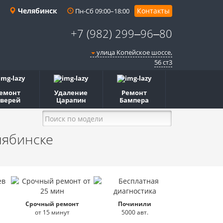
Челябинск
Контакты
Пн-Сб 09:00–18:00
+7 (982) 299‒96‒80
улица Копейское шоссе,
56 ст3​
емонт
Удаление
Ремонт
верей
Царапин
Бампера
лябинске
Срочный ремонт
Починили
от 15 минут
5000 авт.