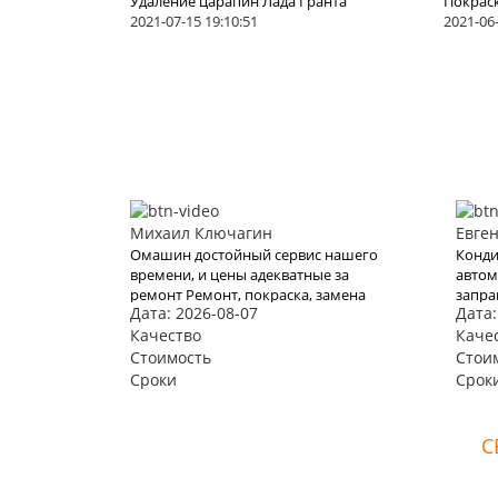
Удаление царапин Лада Гранта
Покрас
2021-07-15 19:10:51
2021-06-
Михаил Ключагин
Евге
Омашин достойный сервис нашего
Конди
времени, и цены адекватные за
автом
ремонт Ремонт, покраска, замена
запра
Дата: 2026-08-07
Дата:
дверей Volkswagen Tiguan, и
ребят
качество соответственно.
Качество
Конди
Каче
прежн
Стоимость
Стои
остал
Сроки
Срок
С