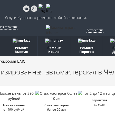
Услуги Кузовного ремонта любой сложности.
ная гарантия
Автосервис
Ремонт
Ремонт
Ремонт
Р
Вмятин
Крыла
Порогов
Д
томобиля BAIC
изированная автомастерская
в Че
Гарантия
до года
Низкие цены
Стаж мастеров
от 490 рублей
более 20 лет