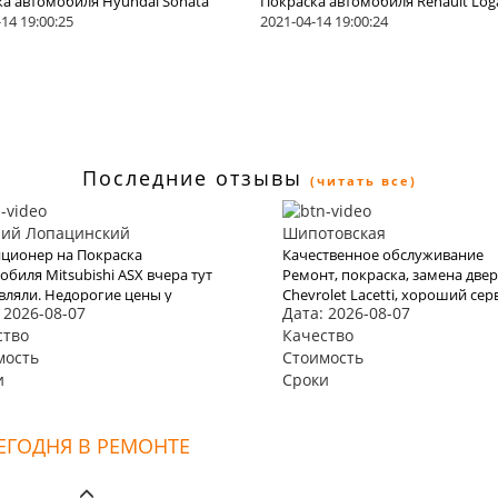
ка автомобиля Hyundai Sonata
Покраска автомобиля Renault Log
14 19:00:25
2021-04-14 19:00:24
Последние отзывы
(читать все)
ний Лопацинский
Шипотовская
ционер на Покраска
Качественное обслуживание
обиля Mitsubishi ASX вчера тут
Ремонт, покраска, замена две
вляли. Недорогие цены у
Chevrolet Lacetti, хороший сер
 2026-08-07
Дата: 2026-08-07
, общаются вежливо.
парни молодцы. машину мою
ционер работает лучше
ство
привели в полный порядок. не
Качество
его. Не зря заехала, довольна
ломалась еще тьфу тьфу после
мость
Стоимость
ась.
ремонта ни разу.
и
Сроки
ЕГОДНЯ В РЕМОНТЕ