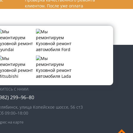
клиентом. После уже оплата
В СОЦИАЛЬНЫХ СЕТЯХ:
ЖИТЕСЬ С НАМИ:
(982) 299‒96‒80
елябинск, улица Копейское шоссе, 56 ст3​
Сб 09:00–18:00
рес на карте